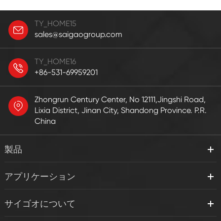
TY_HOME15
sales@saigaogroup.com
TY_HOME16
+86-531-69959201
Zhongrun Century Center, No 12111,Jingshi Road,
Lixia District, Jinan City, Shandong Province. P.R.
China
製品
アプリケーション
サイゴオについて