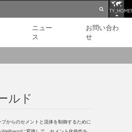
TY_HOME1
ョ
ニュー
お問い合わ
ス
せ
ールド
ンプからのセメントと流体を制御するために
ellheadに変換して、セメント化操作を