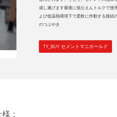
成し遂げます最後に低公えんトルクで使
よび低温熱環境下で柔軟に作動する接続
のつぶやき
TY_BUY セメントマニホールド
仕様：