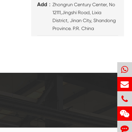
Add：
Zhongrun Century Center, No
12111,Jingshi Road, Lixia
District, Jinan City, Shandong
Province. P.R. China