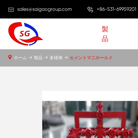
sales@saigaogroup.com
+86-531-69959201
製
品
ホーム
製品
多様体
セメントマニホールド