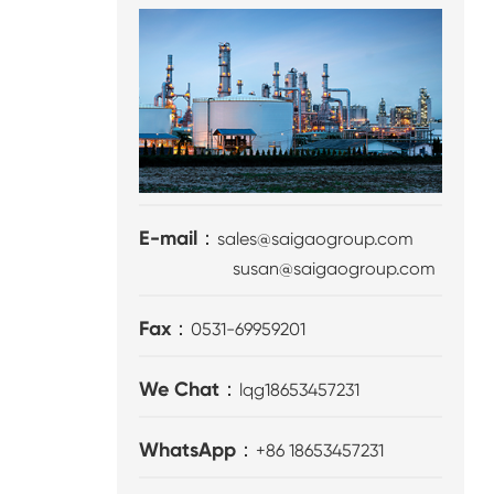
E-mail：
sales@saigaogroup.com
susan@saigaogroup.com
Fax：
0531-69959201
We Chat：
lqg18653457231
WhatsApp：
+86 18653457231