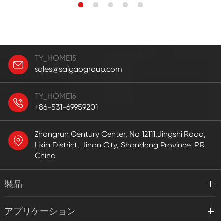
TY_HOME15
sales@saigaogroup.com
TY_HOME16
+86-531-69959201
Zhongrun Century Center, No 12111,Jingshi Road,
Lixia District, Jinan City, Shandong Province. P.R.
China
製品
アプリケーション