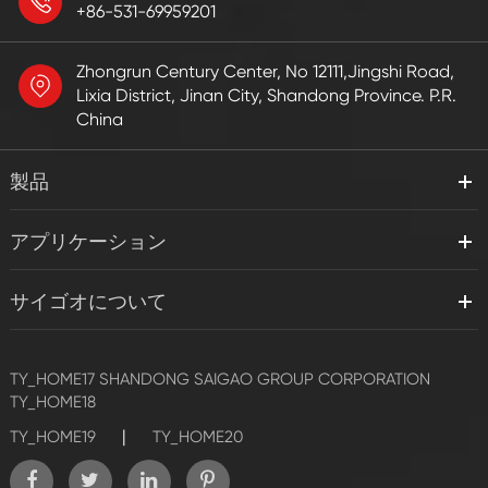
+86-531-69959201
Zhongrun Century Center, No 12111,Jingshi Road,
Lixia District, Jinan City, Shandong Province. P.R.
China
製品
アプリケーション
サイゴオについて
TY_HOME17
SHANDONG SAIGAO GROUP CORPORATION
TY_HOME18
|
TY_HOME19
TY_HOME20