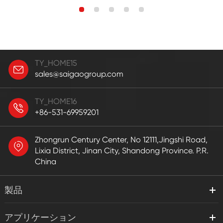
TY_HOME15
sales@saigaogroup.com
TY_HOME16
+86-531-69959201
Zhongrun Century Center, No 12111,Jingshi Road,
Lixia District, Jinan City, Shandong Province. P.R.
China
製品
アプリケーション