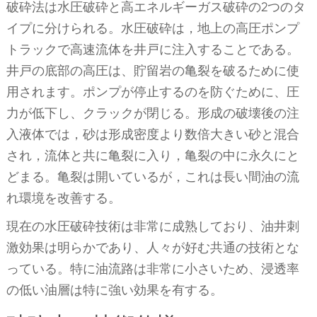
破砕法は水圧破砕と高エネルギーガス破砕の2つのタ
イプに分けられる。水圧破砕は，地上の高圧ポンプ
トラックで高速流体を井戸に注入することである。
井戸の底部の高圧は、貯留岩の亀裂を破るために使
用されます。ポンプが停止するのを防ぐために、圧
力が低下し、クラックが閉じる。形成の破壊後の注
入液体では，砂は形成密度より数倍大きい砂と混合
され，流体と共に亀裂に入り，亀裂の中に永久にと
どまる。亀裂は開いているが，これは長い間油の流
れ環境を改善する。
現在の水圧破砕技術は非常に成熟しており、油井刺
激効果は明らかであり、人々が好む共通の技術とな
っている。特に油流路は非常に小さいため、浸透率
の低い油層は特に強い効果を有する。