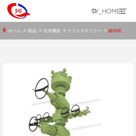
TY_HOME13
ホーム
製品
坑井機器
クリスマスツリー
破砕樹