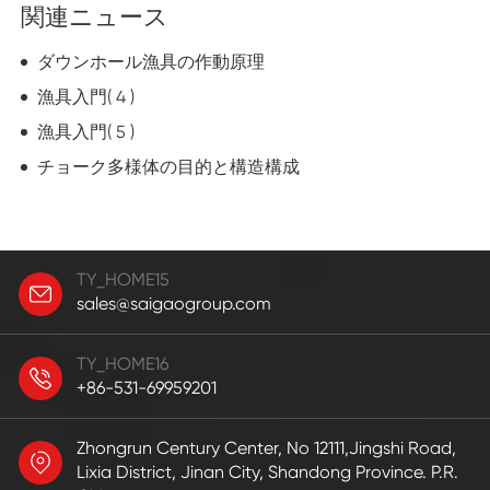
関連ニュース
ダウンホール漁具の作動原理
漁具入門( 4 )
漁具入門( 5 )
チョーク多様体の目的と構造構成
TY_HOME15
sales@saigaogroup.com
TY_HOME16
+86-531-69959201
Zhongrun Century Center, No 12111,Jingshi Road,
Lixia District, Jinan City, Shandong Province. P.R.