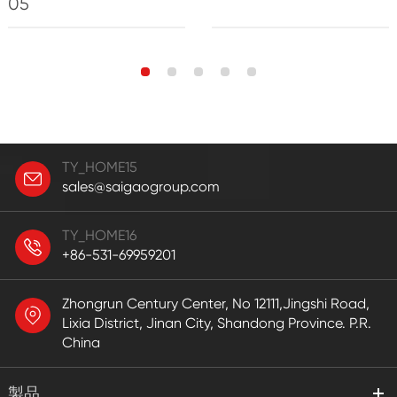
05
TY_HOME15
sales@saigaogroup.com
TY_HOME16
+86-531-69959201
Zhongrun Century Center, No 12111,Jingshi Road,
Lixia District, Jinan City, Shandong Province. P.R.
China
製品