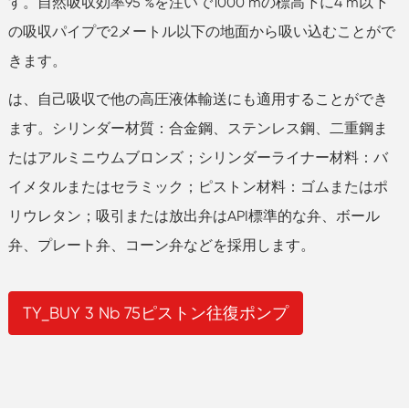
す。自然吸収効率95 %を注いで1000 mの標高下に4 m以下
の吸収パイプで2メートル以下の地面から吸い込むことがで
きます。
は、自己吸収で他の高圧液体輸送にも適用することができ
ます。シリンダー材質：合金鋼、ステンレス鋼、二重鋼ま
たはアルミニウムブロンズ；シリンダーライナー材料：バ
イメタルまたはセラミック；ピストン材料：ゴムまたはポ
リウレタン；吸引または放出弁はAPI標準的な弁、ボール
弁、プレート弁、コーン弁などを採用します。
TY_BUY 3 Nb 75ピストン往復ポンプ