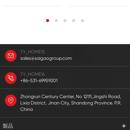
TY_HOME15
sales@saigaogroup.com
TY_HOME16
+86-531-69959201
Zhongrun Century Center, No 12111,Jingshi Road,
Lixia District, Jinan City, Shandong Province. P.R.
China
製品