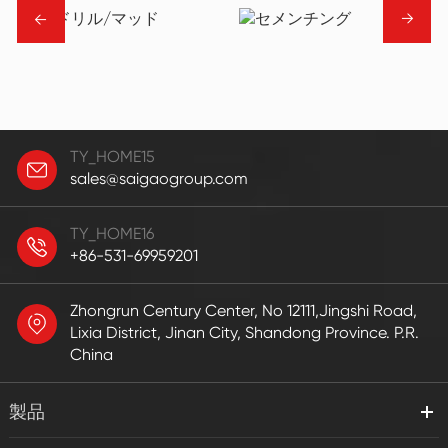
→
→
TY_HOME15
sales@saigaogroup.com
TY_HOME16
+86-531-69959201
Zhongrun Century Center, No 12111,Jingshi Road,
Lixia District, Jinan City, Shandong Province. P.R.
China
製品