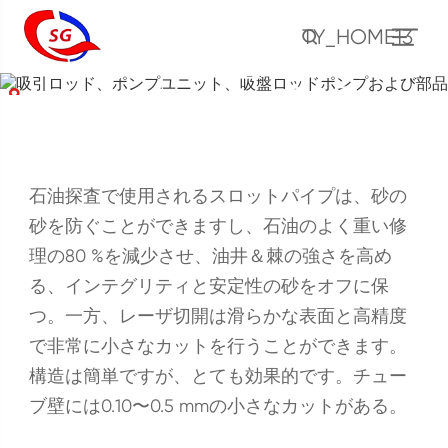
吸引ロッド、ポンプユ
TY_HOME13
ニット、吸盤ロッドポ
ンプおよび部品
ホーム
製品
吸引ロッド、ポンプユニット、吸盤ロッドポンプおよび部品
石油探査で使用されるスロットパイプは、砂の
砂を防ぐことができますし、石油のよく重い修
理の80 %を減少させ、油井＆棘の強さを高め
る、インテグリティと安定性の砂をオフに保
つ。一方、レーザ切開は滑らかな表面と高精度
で非常に小さなカットを行うことができます。
構造は簡単ですが、とても効果的です。チュー
ブ壁には0.10〜0.5 mmの小さなカットがある。