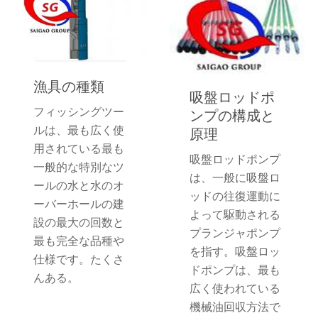
漁具の種類
吸盤ロッドポ
フィッシングツー
ンプの構成と
ルは、最も広く使
原理
用されている最も
吸盤ロッドポンプ
一般的な特別なツ
は、一般に吸盤ロ
ールの水と水のオ
ッドの往復運動に
ーバーホールの建
よって駆動される
設の最大の回数と
プランジャポンプ
最も完全な品種や
を指す。吸盤ロッ
仕様です。たくさ
ドポンプは、最も
んある。
広く使われている
機械油回収方法で