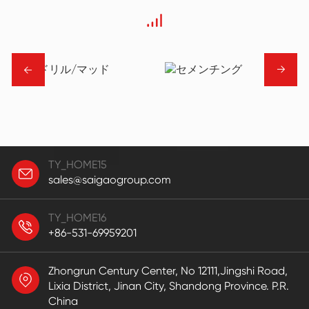
→
→
TY_HOME15
sales@saigaogroup.com
TY_HOME16
+86-531-69959201
Zhongrun Century Center, No 12111,Jingshi Road,
Lixia District, Jinan City, Shandong Province. P.R.
China