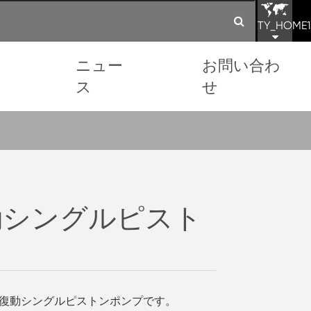
TY_HOME1
ョ
ニュー
お問い合わ
ス
せ
動シングルピスト
気筒往復動シングルピストンポンプです。