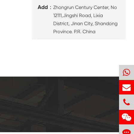
Add：
Zhongrun Century Center, No
12111,Jingshi Road, Lixia
District, Jinan City, Shandong
Province. P.R. China