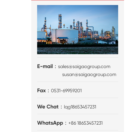
E-mail：
sales@saigaogroup.com
susan@saigaogroup.com
Fax：
0531-69959201
We Chat：
lqg18653457231
WhatsApp：
+86 18653457231