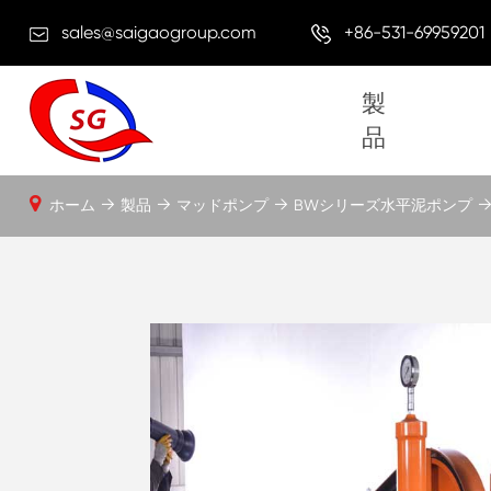
sales@saigaogroup.com
+86-531-69959201
製
品
ホーム
製品
マッドポンプ
BWシリーズ水平泥ポンプ