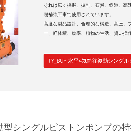
それは広く採掘、掘削、石炭、鉄道、高
礎補強工事で使用されています。
高度な製品設計、合理的な構造、高圧、
ー、軽体積、効率、植物の生活、賢い操
TY_BUY 水平4気筒往復動シング
筒往復動型シングルピストンポンプの