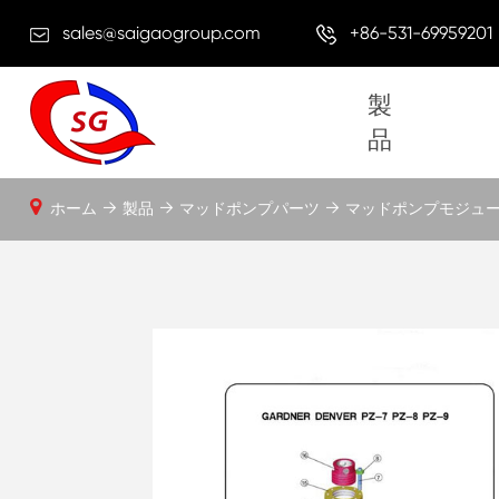
sales@saigaogroup.com
+86-531-69959201
製
品
ホーム
製品
マッドポンプパーツ
マッドポンプモジュ