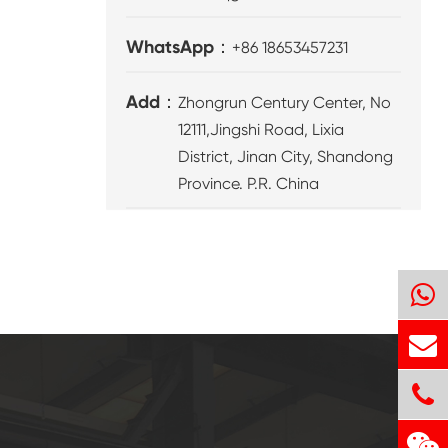
WhatsApp：
+86 18653457231
Add：
Zhongrun Century Center, No
12111,Jingshi Road, Lixia
District, Jinan City, Shandong
Province. P.R. China