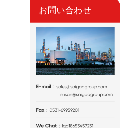
お問い合わせ
E-mail：
sales@saigaogroup.com
susan@saigaogroup.com
Fax：
0531-69959201
We Chat：
lqg18653457231