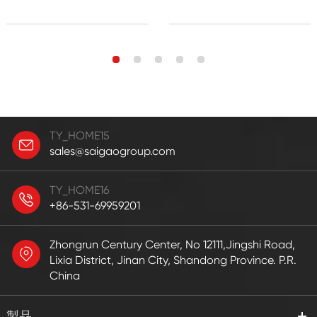
TY_HOME15
sales@saigaogroup.com
TY_HOME16
+86-531-69959201
Zhongrun Century Center, No 12111,Jingshi Road,
Lixia District, Jinan City, Shandong Province. P.R.
China
製品