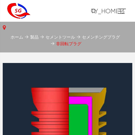
TY_HOME13
ホーム
製品
セメントツール
セメンチングプラグ
非回転プラグ