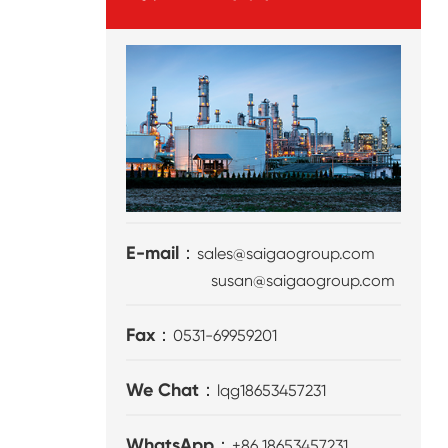
E-mail：
sales@saigaogroup.com
susan@saigaogroup.com
Fax：
0531-69959201
We Chat：
lqg18653457231
WhatsApp：
+86 18653457231