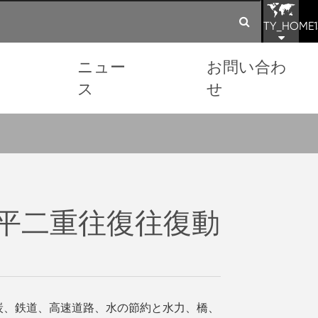
TY_HOME1
ョ
ニュー
お問い合わ
ス
せ
1.5水平二重往復往復動
炭、鉄道、高速道路、水の節約と水力、橋、