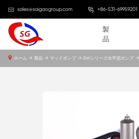
sales@saigaogroup.com
+86-531-69959201
製
品
ホーム
製品
マッドポンプ
BWシリーズ水平泥ポンプ