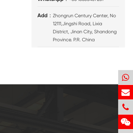
Add：
Zhongrun Century Center, No
12111,Jingshi Road, Lixia
District, Jinan City, Shandong
Province. P.R. China