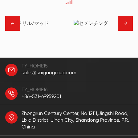
→
→
TY_HOME15
sales@saigaogroup.com
TY_HOME16
+86-531-69959201
Zhongrun Century Center, No 12111,Jingshi Road,
Lixia District, Jinan City, Shandong Province. P.R.
China