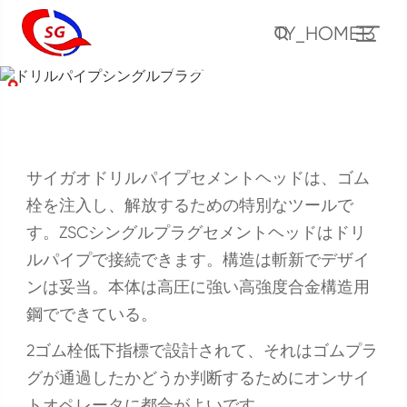
ドリルパイプシングル
TY_HOME13
プラグ
ホーム
製品
セメントツール
セメンチングヘッド
ドリルパイプシングルプラグ
サイガオドリルパイプセメントヘッドは、ゴム
栓を注入し、解放するための特別なツールで
す。ZSCシングルプラグセメントヘッドはドリ
ルパイプで接続できます。構造は斬新でデザイ
ンは妥当。本体は高圧に強い高強度合金構造用
鋼でできている。
2ゴム栓低下指標で設計されて、それはゴムプラ
グが通過したかどうか判断するためにオンサイ
トオペレータに都合がよいです。