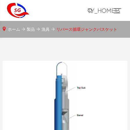
TY_HOME13
ホーム
製品
漁具
リバース循環ジャンクバスケット