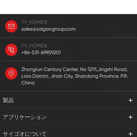
TY_HOME15
sales@saigaogroup.com
TY_HOME16
+86-531-69959201
Zhongrun Century Center, No 12111,Jingshi Road,
Lixia District, Jinan City, Shandong Province. P.R.
China
製品
アプリケーション
サイゴオについて