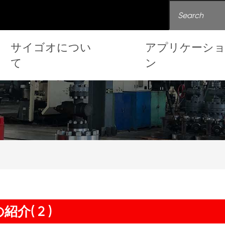
サイゴオについ
アプリケーシ
て
ン
介( 2 )