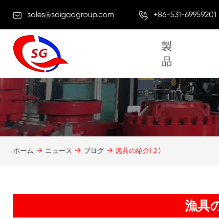
sales@saigaogroup.com
+86-531-69959201
製
品
ホーム
ニュース
ブログ
漁具の紹介( 2 )
漁具の紹