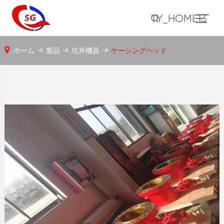
TY_HOME13
ホーム
製品
坑井機器
ケーシングヘッド