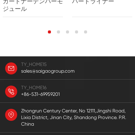
ガードナーデンバーモ
ハードライナー
ジュール
TY_HOME15
sales@saigaogroup.com
TY_HOME16
+86-531-69959201
Zhongrun Century Center, No 12111,Jingshi Road,
Lixia District, Jinan City, Shandong Province. P.R.
China