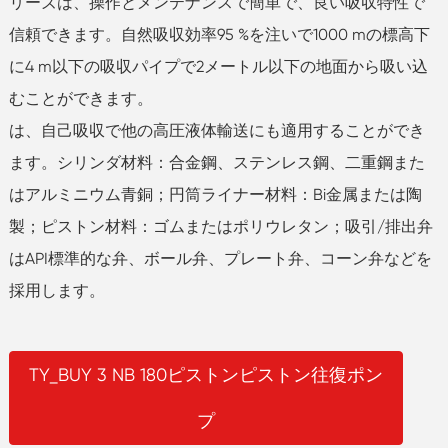
リーズは、操作とメンテナンスで簡単で、良い吸収特性で
信頼できます。自然吸収効率95 %を注いで1000 mの標高下
に4 m以下の吸収パイプで2メートル以下の地面から吸い込
むことができます。
は、自己吸収で他の高圧液体輸送にも適用することができ
ます。シリンダ材料：合金鋼、ステンレス鋼、二重鋼また
はアルミニウム青銅；円筒ライナー材料：Bi金属または陶
製；ピストン材料：ゴムまたはポリウレタン；吸引/排出弁
はAPI標準的な弁、ボール弁、プレート弁、コーン弁などを
採用します。
TY_BUY 3 NB 180ピストンピストン往復ポン
プ