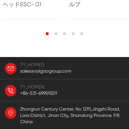
ヘッドSSC- 01
ルブ
TY_HOME15
sales@saigaogroup.com
TY_HOME16
+86-531-69959201
Zhongrun Century Center, No 12111,Jingshi Road,
Lixia District, Jinan City, Shandong Province. P.R.
China