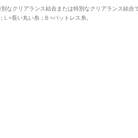
特別なクリアランス結合または特別なクリアランス結合
丸い糸；L =長い丸い糸；B =バットレス糸。