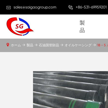
sales@saigaogroup.com
+86-531-69959201
製
品
ホーム
製品
石油国管財品
オイルケーシング
18 - 