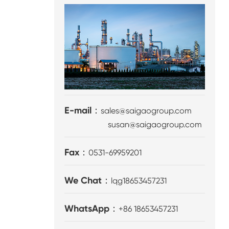
E-mail：
sales@saigaogroup.com
susan@saigaogroup.com
Fax：
0531-69959201
We Chat：
lqg18653457231
WhatsApp：
+86 18653457231