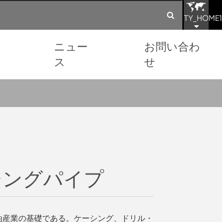
TY_HOME1
ョ
ニュー
お問い合わ
ス
せ
'ケーシングパイプ
油産業の基礎である。ケーシング、ドリル・