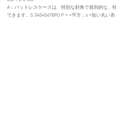
A：バットレスケースは、特別な斜角で規則的な、
できます。S 3454567890 P = =平方；s =短い