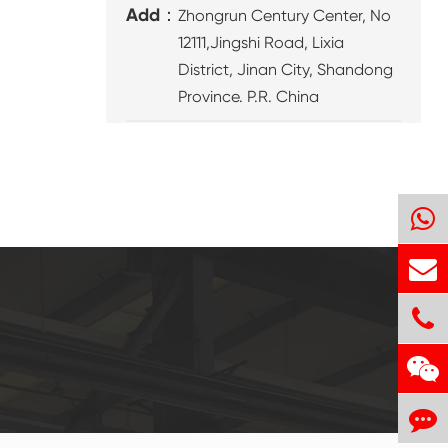
Add：
Zhongrun Century Center, No
12111,Jingshi Road, Lixia
District, Jinan City, Shandong
Province. P.R. China