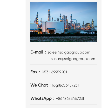
E-mail：
sales@saigaogroup.com
susan@saigaogroup.com
Fax：
0531-69959201
We Chat：
lqg18653457231
WhatsApp：
+86 18653457231