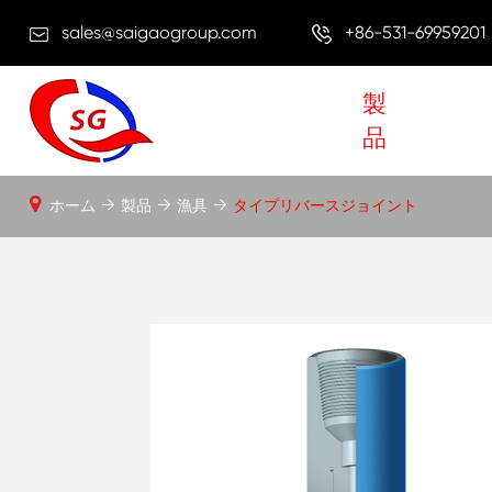
sales@saigaogroup.com
+86-531-69959201
製
品
ホーム
製品
漁具
タイプリバースジョイント