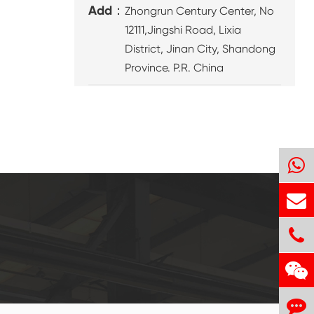
Add：
Zhongrun Century Center, No
12111,Jingshi Road, Lixia
District, Jinan City, Shandong
Province. P.R. China