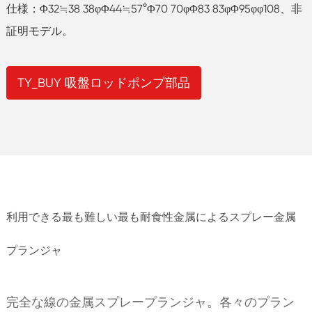
仕様：Φ32≒38 38φΦ44≒57°Φ70 70φΦ83 83φΦ95φφ108、非
証明モデル。
TY_BUY 吸盤ロッドポンプ部品
利用できる最も難しい最も耐食性金属によるスプレー金属
プランジャ
完全な線の金属スプレープランジャ。各々のプラン