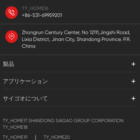
TY_HOME16
+86-531-69959201
Zhongrun Century Center, No 12111,Jingshi Road,
Lixia District, Jinan City, Shandong Province. P.R.
China
製品
アプリケーション
サイゴオについて
TY_HOME17
SHANDONG SAIGAO GROUP CORPORATION
TY_HOME18
|
TY_HOME19
TY_HOME20