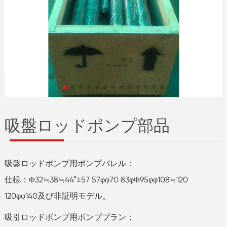
吸盤ロッドポンプ部品
吸盤ロッドポンプ用ポンプバレル：
仕様：Φ32≒38≒44°±57 57φφ70 83φΦ95φφ108≒120
120φφ140及び非証明モデル。
吸引ロッドポンプ用ポンププラン：