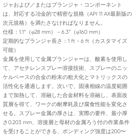
ジャおよび／またはプランジャ・コンポーネント
は、対応する冶金的で精密な規格（API 11 AX最新版の
次元規格）を満たさなければなりません。
仕様：1.1“（φ28 mm）－6.3”（φ160 mm）
定期的なプランジャ長さ：1 ft - 6 ft（カスタマイズ
可能）
金属を使用して金属プランジャーは、酸素を使用し
て、アセチレンスプレー溶接技術、スプレーのニッ
ケルベースの合金の粉末の粗大化とマトリックスの
活性化を通過します。次いで、固液相線の温度範囲
まで加熱して、溶融した合金材料を溶融し、表面改
質層を得て、ワークの耐摩耗及び腐食性能を変化さ
せる。スプレー金属の厚さは、実際の要件、最小厚
さ0.203 mm、溶接層と母材の金属ろう付の作業条件
を受けることができる、ボンディング強度は200〜