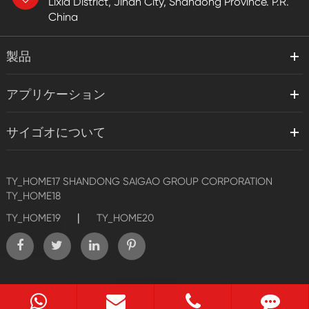
Lixia District, Jinan City, Shandong Province. P.R.
China
製品
アプリケーション
サイゴオについて
TY_HOME17
SHANDONG SAIGAO GROUP CORPORATION
TY_HOME18
|
TY_HOME19
TY_HOME20