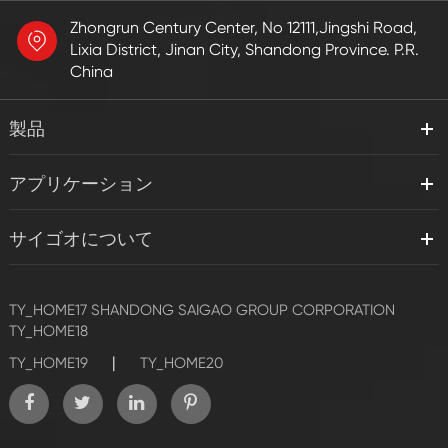
Zhongrun Century Center, No 12111,Jingshi Road,
Lixia District, Jinan City, Shandong Province. P.R.
China
製品
アプリケーション
サイゴオについて
TY_HOME17
SHANDONG SAIGAO GROUP CORPORATION
TY_HOME18
|
TY_HOME19
TY_HOME20