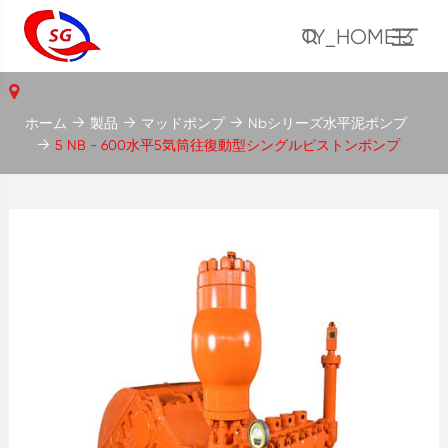
TY_HOME13
ホーム
製品
マッドポンプ
Nbシリーズ水平泥ポンプ
5 NB - 600水平5気筒往復動型シングルピストンポンプ