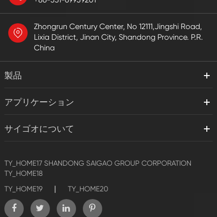
Zhongrun Century Center, No 12111,Jingshi Road,
Lixia District, Jinan City, Shandong Province. P.R.
China
製品
アプリケーション
サイゴオについて
TY_HOME17
SHANDONG SAIGAO GROUP CORPORATION
TY_HOME18
|
TY_HOME19
TY_HOME20