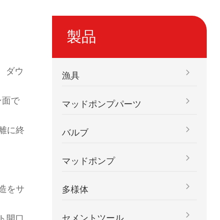
製品
、ダウ
漁具
ン面で
マッドポンプパーツ
離に終
バルブ
マッドポンプ
造をサ
多様体
セメントツール
ト開口