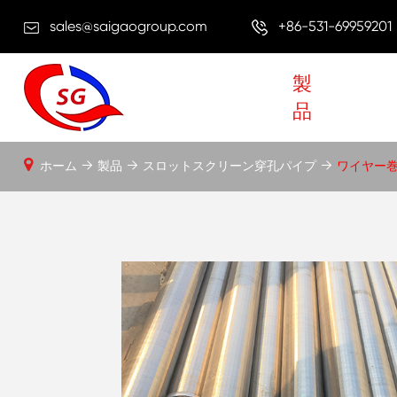
sales@saigaogroup.com
+86-531-69959201
製
品
ホーム
製品
スロットスクリーン穿孔パイプ
ワイヤー