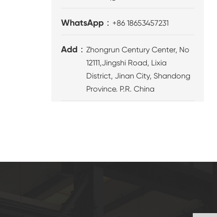
WhatsApp：
+86 18653457231
Add：
Zhongrun Century Center, No
12111,Jingshi Road, Lixia
District, Jinan City, Shandong
Province. P.R. China