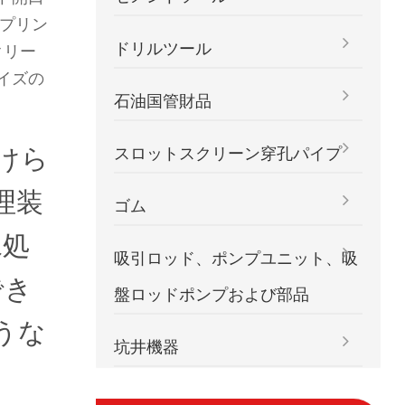
プリン
ドリルツール
クリー
イズの
石油国管財品
けら
スロットスクリーン穿孔パイプ
理装
ゴム
水処
吸引ロッド、ポンプユニット、吸
でき
盤ロッドポンプおよび部品
うな
坑井機器