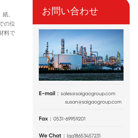
お問い合わせ
、紙、
での位
材料で
E-mail：
sales@saigaogroup.com
susan@saigaogroup.com
Fax：
0531-69959201
We Chat：
lqg18653457231