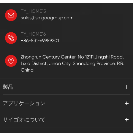
TY_HOME15
sales@saigaogroup.com
TY_HOME16
+86-531-69959201
Zhongrun Century Center, No 12111,Jingshi Road,
Lixia District, Jinan City, Shandong Province. P.R.
China
製品
アプリケーション
サイゴオについて