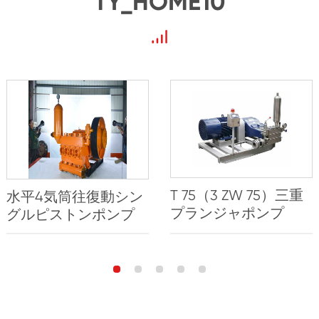
TY_HOME10
T 75（3 ZW 75）三重
水平4気筒往復動シン
プランジャポンプ
グルピストンポンプ