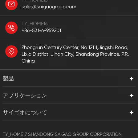
sales@saigaogroup.com
TY_HOME16
+86-531-69959201
Zhongrun Century Center, No 12111,Jingshi Road,
Lixia District, Jinan City, Shandong Province. P.R.
China
製品
アプリケーション
サイゴオについて
TY_HOME17
SHANDONG SAIGAO GROUP CORPORATION