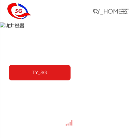
TY_HOME13
坑井機器
ホーム
製品
坑井機器
TY_SG