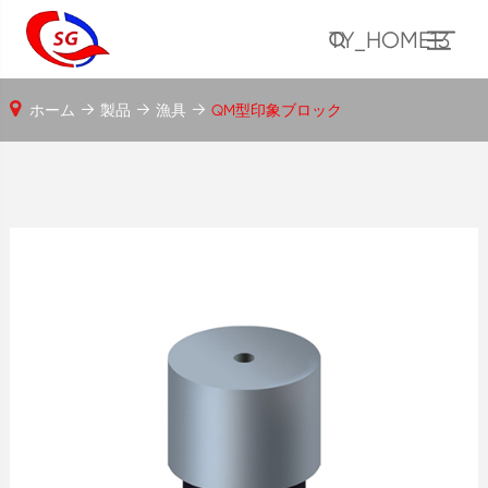
TY_HOME13
ホーム
製品
漁具
QM型印象ブロック