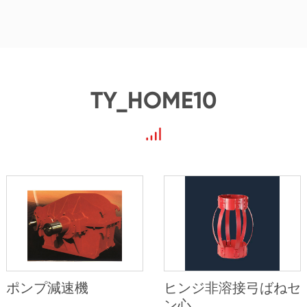
TY_HOME10
ポンプ減速機
ヒンジ非溶接弓ばねセ
ン心