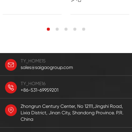
TY_HOME15
sales@saigaogroup.com
TY_HOME16
+86-531-69959201
Zhongrun Century Center, No 12111,Jingshi Road,
Lixia District, Jinan City, Shandong Province. P.R.
China