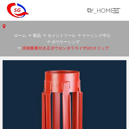
TY_HOME13
ホーム
製品
セメントツール
ケーシング中心
ボウケーシング
溶接蝶番付き正ボウセンタラライザ2のスリップ