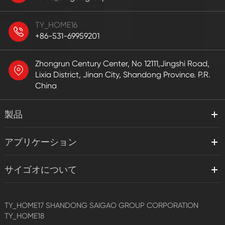
TY_HOME16
+86-531-69959201
Zhongrun Century Center, No 12111,Jingshi Road,
Lixia District, Jinan City, Shandong Province. P.R.
China
製品
アプリケーション
サイゴオについて
TY_HOME17
SHANDONG SAIGAO GROUP CORPORATION
TY_HOME18